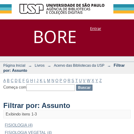
Filtrar por:
Repositório
BORE
Entrar
DSpace/Manakin + Corisco
Assunto
→
→
→
Filtrar
Página Inicial
Livros
Acervo das Bibliotecas da USP
por: Assunto
A
B
C
D
E
F
G
H
I
J
K
L
M
N
O
P
Q
R
S
T
U
V
W
X
Y
Z
Começa com
Filtrar por: Assunto
Exibindo itens 1-3
FISIOLOGIA (4)
FISIOLOGIA VEGETAL (4)