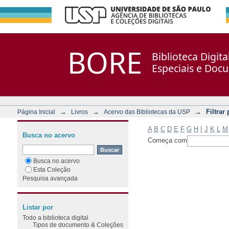
Filtrar por: Assunto
Repositório DSpace/Manakin + Corisco
BORE
Biblioteca Digit
Especiais e Doc
→
→
→
Filtrar
Página Inicial
Livros
Acervo das Bibliotecas da USP
A
B
C
D
E
F
G
H
I
J
K
L
M
Busca no acervo
Começa com
Busca no acervo
Esta Coleção
Pesquisa avançada
Listar por
Todo a biblioteca digital
Tipos de documento & Coleções