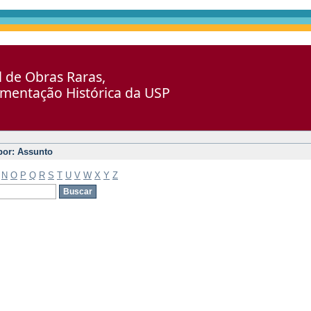
al de Obras Raras,
umentação Histórica da USP
 por: Assunto
N
O
P
Q
R
S
T
U
V
W
X
Y
Z