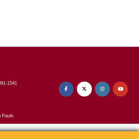
3091-1541




o Paulo