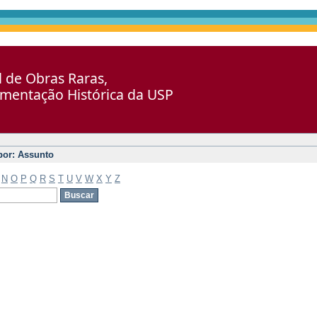
al de Obras Raras,
umentação Histórica da USP
 por: Assunto
N
O
P
Q
R
S
T
U
V
W
X
Y
Z