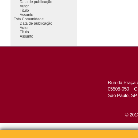
Data de publicação
Autor
Título
Assunto
Esta Comunidade
Data de publicação
Autor
Título
Assunto
Rua da Praça d
05508-050 – Ci
São Paulo, SP 
© 2013