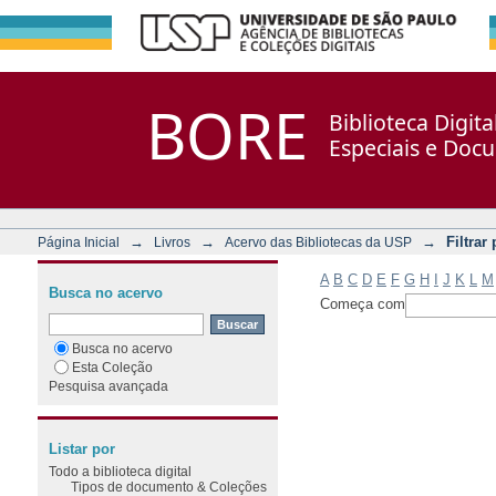
Filtrar por: Assunto
Repositório DSpace/Manakin + Corisco
BORE
Biblioteca Digit
Especiais e Doc
→
→
→
Filtrar
Página Inicial
Livros
Acervo das Bibliotecas da USP
A
B
C
D
E
F
G
H
I
J
K
L
M
Busca no acervo
Começa com
Busca no acervo
Esta Coleção
Pesquisa avançada
Listar por
Todo a biblioteca digital
Tipos de documento & Coleções