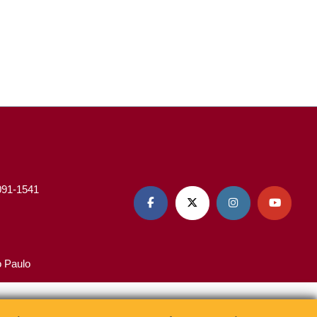
3091-1541




o Paulo