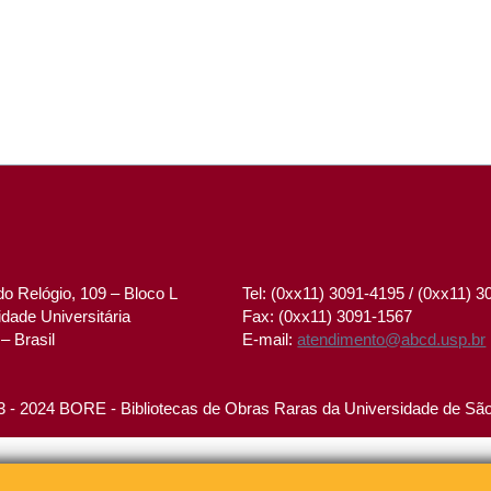
o Relógio, 109 – Bloco L
Tel: (0xx11) 3091-4195 / (0xx11) 
dade Universitária
Fax: (0xx11) 3091-1567
– Brasil
E-mail:
atendimento@abcd.usp.br
 - 2024 BORE - Bibliotecas de Obras Raras da Universidade de Sã