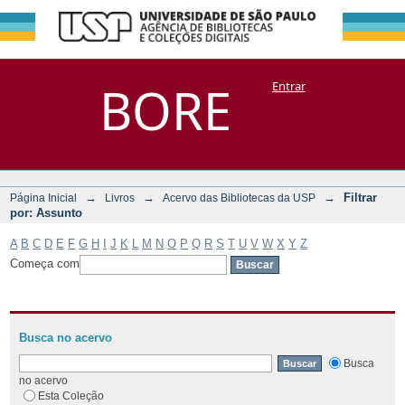
Filtrar por:
Repositório
BORE
Entrar
DSpace/Manakin + Corisco
Assunto
→
→
→
Filtrar
Página Inicial
Livros
Acervo das Bibliotecas da USP
por: Assunto
A
B
C
D
E
F
G
H
I
J
K
L
M
N
O
P
Q
R
S
T
U
V
W
X
Y
Z
Começa com
Busca no acervo
Busca
no acervo
Esta Coleção