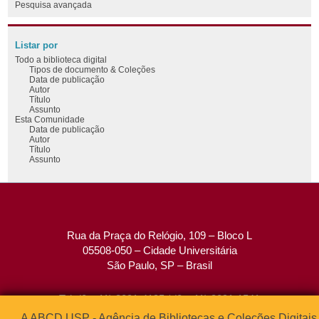
Pesquisa avançada
Listar por
Todo a biblioteca digital
Tipos de documento & Coleções
Data de publicação
Autor
Título
Assunto
Esta Comunidade
Data de publicação
Autor
Título
Assunto
Rua da Praça do Relógio, 109 – Bloco L
05508-050 – Cidade Universitária
São Paulo, SP – Brasil
Tel: (0xx11) 3091-4195 / (0xx11) 3091-1541
Fax: (0xx11) 3091-1567
A ABCD USP - Agência de Bibliotecas e Coleções Digitais