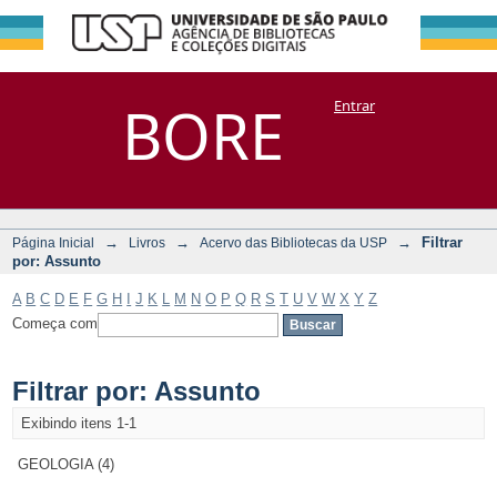
Filtrar por:
Repositório
BORE
Entrar
DSpace/Manakin + Corisco
Assunto
→
→
→
Filtrar
Página Inicial
Livros
Acervo das Bibliotecas da USP
por: Assunto
A
B
C
D
E
F
G
H
I
J
K
L
M
N
O
P
Q
R
S
T
U
V
W
X
Y
Z
Começa com
Filtrar por: Assunto
Exibindo itens 1-1
GEOLOGIA (4)