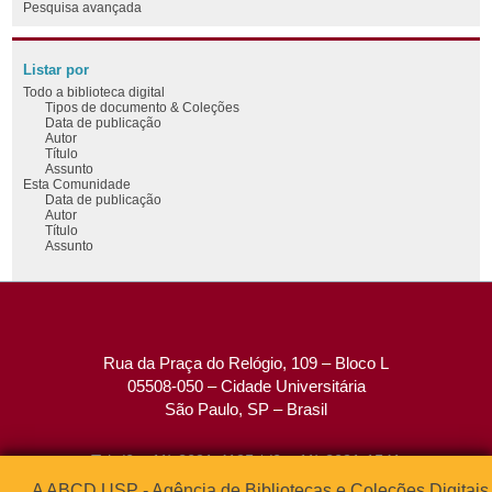
Pesquisa avançada
Listar por
Todo a biblioteca digital
Tipos de documento & Coleções
Data de publicação
Autor
Título
Assunto
Esta Comunidade
Data de publicação
Autor
Título
Assunto
Rua da Praça do Relógio, 109 – Bloco L
05508-050 – Cidade Universitária
São Paulo, SP – Brasil
Tel: (0xx11) 3091-4195 / (0xx11) 3091-1541
Fax: (0xx11) 3091-1567
A ABCD USP - Agência de Bibliotecas e Coleções Digitais