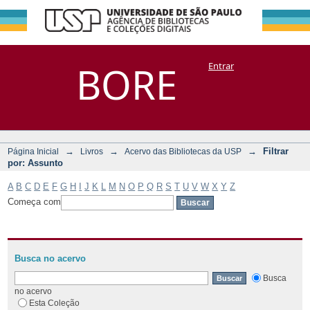
Filtrar por:
Repositório
BORE
Entrar
DSpace/Manakin + Corisco
Assunto
→
→
→
Filtrar
Página Inicial
Livros
Acervo das Bibliotecas da USP
por: Assunto
A
B
C
D
E
F
G
H
I
J
K
L
M
N
O
P
Q
R
S
T
U
V
W
X
Y
Z
Começa com
Busca no acervo
Busca
no acervo
Esta Coleção