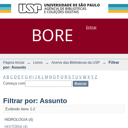
Filtrar por:
Repositório
BORE
Entrar
DSpace/Manakin + Corisco
Assunto
→
→
→
Filtrar
Página Inicial
Livros
Acervo das Bibliotecas da USP
por: Assunto
A
B
C
D
E
F
G
H
I
J
K
L
M
N
O
P
Q
R
S
T
U
V
W
X
Y
Z
Começa com
Filtrar por: Assunto
Exibindo itens 1-2
HIDROLOGIA (4)
HISTÓRIA (4)