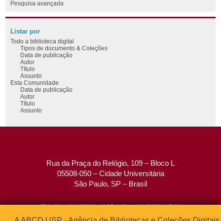
Pesquisa avançada
Listar por
Todo a biblioteca digital
Tipos de documento & Coleções
Data de publicação
Autor
Título
Assunto
Esta Comunidade
Data de publicação
Autor
Título
Assunto
Rua da Praça do Relógio, 109 – Bloco L
05508-050 – Cidade Universitária
São Paulo, SP – Brasil
Tel: (0xx11) 3091-4195 / (0xx11) 3091-1541
Fax: (0xx11) 3091-1567
A ABCD USP - Agência de Bibliotecas e Coleções Digitais