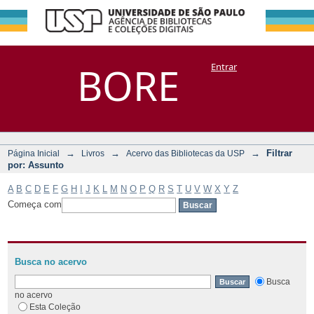
Filtrar por:
Repositório
BORE
Entrar
DSpace/Manakin + Corisco
Assunto
→
→
→
Filtrar
Página Inicial
Livros
Acervo das Bibliotecas da USP
por: Assunto
A
B
C
D
E
F
G
H
I
J
K
L
M
N
O
P
Q
R
S
T
U
V
W
X
Y
Z
Começa com
Busca no acervo
Busca
no acervo
Esta Coleção