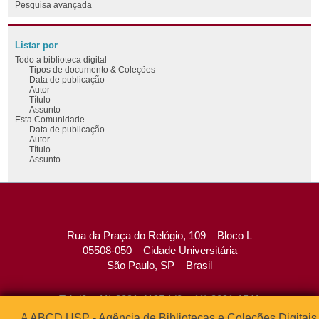
Pesquisa avançada
Listar por
Todo a biblioteca digital
Tipos de documento & Coleções
Data de publicação
Autor
Título
Assunto
Esta Comunidade
Data de publicação
Autor
Título
Assunto
Rua da Praça do Relógio, 109 – Bloco L
05508-050 – Cidade Universitária
São Paulo, SP – Brasil
Tel: (0xx11) 3091-4195 / (0xx11) 3091-1541
Fax: (0xx11) 3091-1567
A ABCD USP - Agência de Bibliotecas e Coleções Digitais