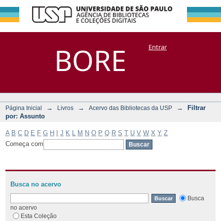
Filtrar por:
Repositório
BORE
Entrar
DSpace/Manakin + Corisco
Assunto
→
→
→
Filtrar
Página Inicial
Livros
Acervo das Bibliotecas da USP
por: Assunto
A
B
C
D
E
F
G
H
I
J
K
L
M
N
O
P
Q
R
S
T
U
V
W
X
Y
Z
Começa com
Busca no acervo
Busca
no acervo
Esta Coleção