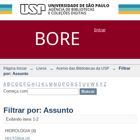
Filtrar por:
Repositório
BORE
Entrar
DSpace/Manakin + Corisco
Assunto
→
→
→
Filtrar
Página Inicial
Livros
Acervo das Bibliotecas da USP
por: Assunto
A
B
C
D
E
F
G
H
I
J
K
L
M
N
O
P
Q
R
S
T
U
V
W
X
Y
Z
Começa com
Filtrar por: Assunto
Exibindo itens 1-2
HIDROLOGIA (4)
HISTÓRIA (4)