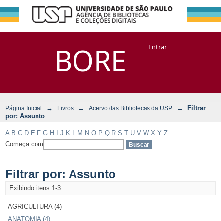
Filtrar por:
Repositório
BORE
Entrar
DSpace/Manakin + Corisco
Assunto
→
→
→
Filtrar
Página Inicial
Livros
Acervo das Bibliotecas da USP
por: Assunto
A
B
C
D
E
F
G
H
I
J
K
L
M
N
O
P
Q
R
S
T
U
V
W
X
Y
Z
Começa com
Filtrar por: Assunto
Exibindo itens 1-3
AGRICULTURA (4)
ANATOMIA (4)