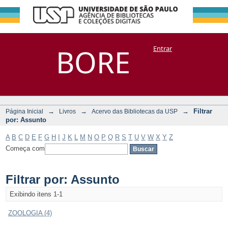
Filtrar por:
Repositório
BORE
Entrar
DSpace/Manakin + Corisco
Assunto
→
→
→
Filtrar
Página Inicial
Livros
Acervo das Bibliotecas da USP
por: Assunto
A
B
C
D
E
F
G
H
I
J
K
L
M
N
O
P
Q
R
S
T
U
V
W
X
Y
Z
Começa com
Filtrar por: Assunto
Exibindo itens 1-1
ZOOLOGIA (4)