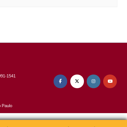
3091-1541




o Paulo