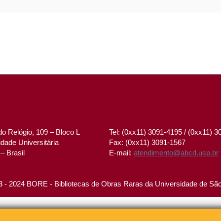
o Relógio, 109 – Bloco L
Tel: (0xx11) 3091-4195 / (0xx11) 
dade Universitária
Fax: (0xx11) 3091-1567
– Brasil
E-mail:
atendimento@abcd.usp.br
 - 2024 BORE - Bibliotecas de Obras Raras da Universidade de Sã