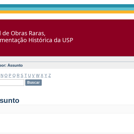
al de Obras Raras,
umentação Histórica da USP
 por: Assunto
N
O
P
Q
R
S
T
U
V
W
X
Y
Z
ssunto