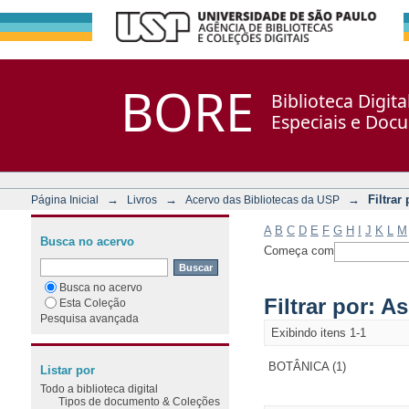
Filtrar por: Assunto
Repositório DSpace/Manakin + Corisco
BORE
Biblioteca Digit
Especiais e Doc
→
→
→
Filtrar
Página Inicial
Livros
Acervo das Bibliotecas da USP
A
B
C
D
E
F
G
H
I
J
K
L
M
Busca no acervo
Começa com
Busca no acervo
Filtrar por: A
Esta Coleção
Pesquisa avançada
Exibindo itens 1-1
BOTÂNICA (1)
Listar por
Todo a biblioteca digital
Tipos de documento & Coleções