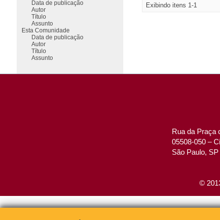
Data de publicação
Exibindo itens 1-1
Autor
Título
Assunto
Esta Comunidade
Data de publicação
Autor
Título
Assunto
Rua da Praça d
05508-050 – Ci
São Paulo, SP 
© 2013