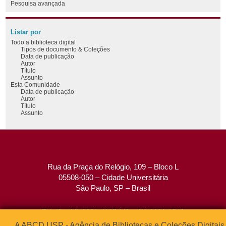
Pesquisa avançada
Listar por
Todo a biblioteca digital
Tipos de documento & Coleções
Data de publicação
Autor
Título
Assunto
Esta Comunidade
Data de publicação
Autor
Título
Assunto
Rua da Praça do Relógio, 109 – Bloco L
05508-050 – Cidade Universitária
São Paulo, SP – Brasil
Tel: (0xx11) 3091-4195 / (0xx11) 3091-1541
Fax: (0xx11) 3091-1567
A ABCD USP - Agência de Bibliotecas e Coleções Digitais