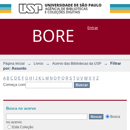
Filtrar por:
Repositório
BORE
Entrar
DSpace/Manakin + Corisco
Assunto
→
→
→
Filtrar
Página Inicial
Livros
Acervo das Bibliotecas da USP
por: Assunto
A
B
C
D
E
F
G
H
I
J
K
L
M
N
O
P
Q
R
S
T
U
V
W
X
Y
Z
Começa com
Busca no acervo
Busca
no acervo
Esta Coleção