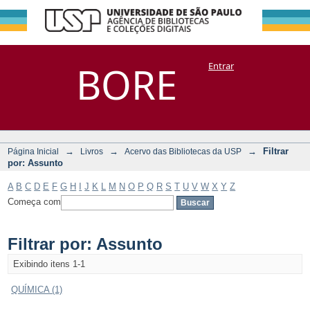
Filtrar por:
Repositório
BORE
Entrar
DSpace/Manakin + Corisco
Assunto
→
→
→
Filtrar
Página Inicial
Livros
Acervo das Bibliotecas da USP
por: Assunto
A
B
C
D
E
F
G
H
I
J
K
L
M
N
O
P
Q
R
S
T
U
V
W
X
Y
Z
Começa com
Filtrar por: Assunto
Exibindo itens 1-1
QUÍMICA (1)