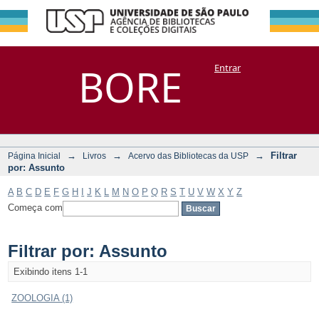
Filtrar por:
Repositório
BORE
Entrar
DSpace/Manakin + Corisco
Assunto
→
→
→
Filtrar
Página Inicial
Livros
Acervo das Bibliotecas da USP
por: Assunto
A
B
C
D
E
F
G
H
I
J
K
L
M
N
O
P
Q
R
S
T
U
V
W
X
Y
Z
Começa com
Filtrar por: Assunto
Exibindo itens 1-1
ZOOLOGIA (1)