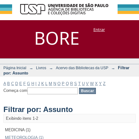
Filtrar por:
Repositório
BORE
Entrar
DSpace/Manakin + Corisco
Assunto
→
→
→
Filtrar
Página Inicial
Livros
Acervo das Bibliotecas da USP
por: Assunto
A
B
C
D
E
F
G
H
I
J
K
L
M
N
O
P
Q
R
S
T
U
V
W
X
Y
Z
Começa com
Filtrar por: Assunto
Exibindo itens 1-2
MEDICINA (1)
METEOROLOGIA (1)