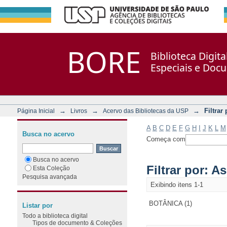
Filtrar por: Assunto
Repositório DSpace/Manakin + Corisco
BORE
Biblioteca Digit
Especiais e Doc
→
→
→
Filtrar
Página Inicial
Livros
Acervo das Bibliotecas da USP
A
B
C
D
E
F
G
H
I
J
K
L
M
Busca no acervo
Começa com
Busca no acervo
Filtrar por: A
Esta Coleção
Pesquisa avançada
Exibindo itens 1-1
BOTÂNICA (1)
Listar por
Todo a biblioteca digital
Tipos de documento & Coleções