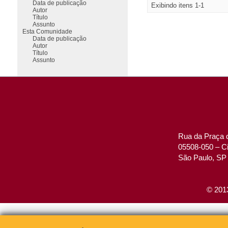
Data de publicação
Exibindo itens 1-1
Autor
Título
Assunto
Esta Comunidade
Data de publicação
Autor
Título
Assunto
Rua da Praça d
05508-050 – Ci
São Paulo, SP 
© 2013