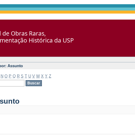
al de Obras Raras,
umentação Histórica da USP
 por: Assunto
N
O
P
Q
R
S
T
U
V
W
X
Y
Z
ssunto