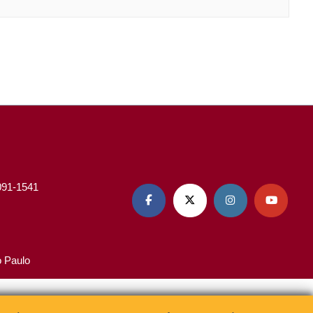
3091-1541




o Paulo