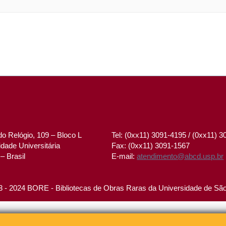
o Relógio, 109 – Bloco L
Tel: (0xx11) 3091-4195 / (0xx11) 
dade Universitária
Fax: (0xx11) 3091-1567
– Brasil
E-mail:
atendimento@abcd.usp.br
 - 2024 BORE - Bibliotecas de Obras Raras da Universidade de Sã