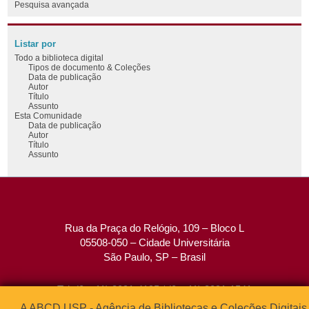
Pesquisa avançada
Listar por
Todo a biblioteca digital
Tipos de documento & Coleções
Data de publicação
Autor
Título
Assunto
Esta Comunidade
Data de publicação
Autor
Título
Assunto
Rua da Praça do Relógio, 109 – Bloco L
05508-050 – Cidade Universitária
São Paulo, SP – Brasil
Tel: (0xx11) 3091-4195 / (0xx11) 3091-1541
Fax: (0xx11) 3091-1567
A ABCD USP - Agência de Bibliotecas e Coleções Digitais