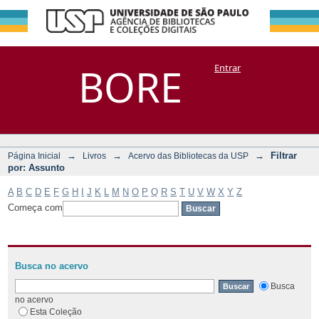
Filtrar por:
Repositório
BORE
Entrar
DSpace/Manakin + Corisco
Assunto
→
→
→
Filtrar
Página Inicial
Livros
Acervo das Bibliotecas da USP
por: Assunto
A
B
C
D
E
F
G
H
I
J
K
L
M
N
O
P
Q
R
S
T
U
V
W
X
Y
Z
Começa com
Busca no acervo
Busca
no acervo
Esta Coleção