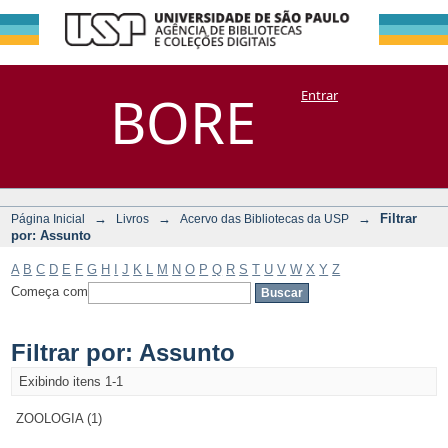
Filtrar por:
Repositório
BORE
Entrar
DSpace/Manakin + Corisco
Assunto
→
→
→
Filtrar
Página Inicial
Livros
Acervo das Bibliotecas da USP
por: Assunto
A
B
C
D
E
F
G
H
I
J
K
L
M
N
O
P
Q
R
S
T
U
V
W
X
Y
Z
Começa com
Filtrar por: Assunto
Exibindo itens 1-1
ZOOLOGIA (1)