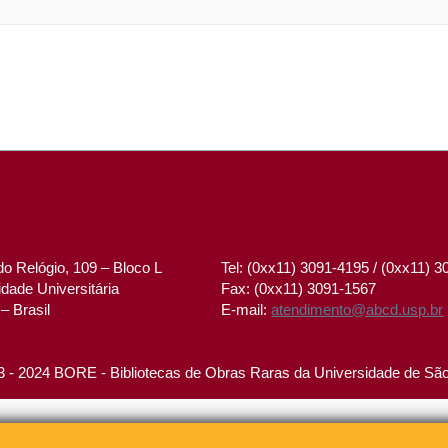
o Relógio, 109 – Bloco L
Tel: (0xx11) 3091-4195 / (0xx11) 
dade Universitária
Fax: (0xx11) 3091-1567
– Brasil
E-mail:
atendimento@abcd.usp.br
 - 2024 BORE - Bibliotecas de Obras Raras da Universidade de Sã