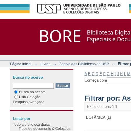
Filtrar por: Assunto
Repositório DSpace/Manakin + Corisco
BORE
Biblioteca Digit
Especiais e Doc
→
→
→
Filtrar
Página Inicial
Livros
Acervo das Bibliotecas da USP
A
B
C
D
E
F
G
H
I
J
K
L
M
Busca no acervo
Começa com
Busca no acervo
Filtrar por: A
Esta Coleção
Pesquisa avançada
Exibindo itens 1-1
BOTÂNICA (1)
Listar por
Todo a biblioteca digital
Tipos de documento & Coleções