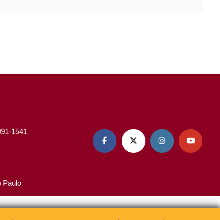
3091-1541




o Paulo