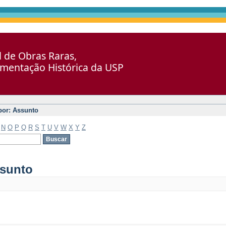
al de Obras Raras,
umentação Histórica da USP
 por: Assunto
N
O
P
Q
R
S
T
U
V
W
X
Y
Z
ssunto