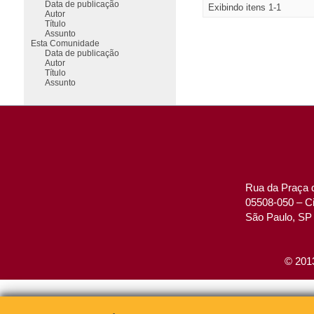
Data de publicação
Exibindo itens 1-1
Autor
Título
Assunto
Esta Comunidade
Data de publicação
Autor
Título
Assunto
Rua da Praça d
05508-050 – Ci
São Paulo, SP 
© 2013