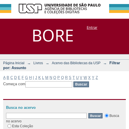
Filtrar por:
Repositório
BORE
Entrar
DSpace/Manakin + Corisco
Assunto
→
→
→
Filtrar
Página Inicial
Livros
Acervo das Bibliotecas da USP
por: Assunto
A
B
C
D
E
F
G
H
I
J
K
L
M
N
O
P
Q
R
S
T
U
V
W
X
Y
Z
Começa com
Busca no acervo
Busca
no acervo
Esta Coleção