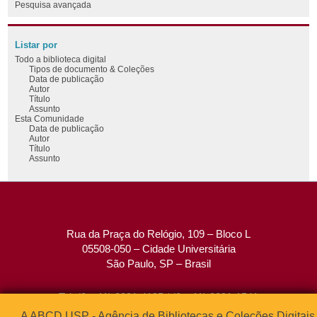
Pesquisa avançada
Listar por
Todo a biblioteca digital
Tipos de documento & Coleções
Data de publicação
Autor
Título
Assunto
Esta Comunidade
Data de publicação
Autor
Título
Assunto
Rua da Praça do Relógio, 109 – Bloco L
05508-050 – Cidade Universitária
São Paulo, SP – Brasil
Tel: (0xx11) 3091-4195 / (0xx11) 3091-1541
Fax: (0xx11) 3091-1567
A ABCD USP - Agência de Bibliotecas e Coleções Digitais