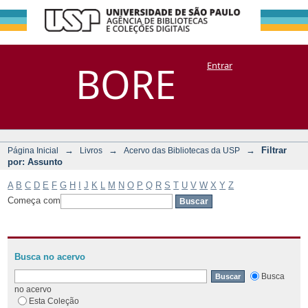
Filtrar por:
Repositório
BORE
Entrar
DSpace/Manakin + Corisco
Assunto
→
→
→
Filtrar
Página Inicial
Livros
Acervo das Bibliotecas da USP
por: Assunto
A
B
C
D
E
F
G
H
I
J
K
L
M
N
O
P
Q
R
S
T
U
V
W
X
Y
Z
Começa com
Busca no acervo
Busca
no acervo
Esta Coleção