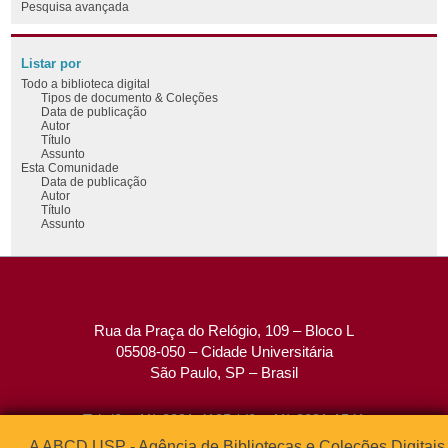
Pesquisa avançada
Listar por
Todo a biblioteca digital
Tipos de documento & Coleções
Data de publicação
Autor
Título
Assunto
Esta Comunidade
Data de publicação
Autor
Título
Assunto
Rua da Praça do Relógio, 109 – Bloco L
05508-050 – Cidade Universitária
São Paulo, SP – Brasil
Tel: (0xx11) 3091-4195 / (0xx11) 3091-1541
Fax: (0xx11) 3091-1567
A ABCD USP - Agência de Bibliotecas e Coleções Digitais