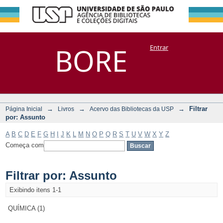
Filtrar por:
Repositório
BORE
Entrar
DSpace/Manakin + Corisco
Assunto
→
→
→
Filtrar
Página Inicial
Livros
Acervo das Bibliotecas da USP
por: Assunto
A
B
C
D
E
F
G
H
I
J
K
L
M
N
O
P
Q
R
S
T
U
V
W
X
Y
Z
Começa com
Filtrar por: Assunto
Exibindo itens 1-1
QUÍMICA (1)