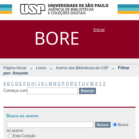
Filtrar por:
Repositório
BORE
Entrar
DSpace/Manakin + Corisco
Assunto
→
→
→
Filtrar
Página Inicial
Livros
Acervo das Bibliotecas da USP
por: Assunto
A
B
C
D
E
F
G
H
I
J
K
L
M
N
O
P
Q
R
S
T
U
V
W
X
Y
Z
Começa com
Busca no acervo
Busca
no acervo
Esta Coleção