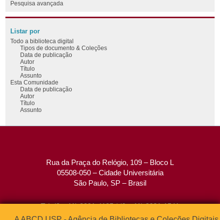
Pesquisa avançada
Listar por
Todo a biblioteca digital
Tipos de documento & Coleções
Data de publicação
Autor
Título
Assunto
Esta Comunidade
Data de publicação
Autor
Título
Assunto
Rua da Praça do Relógio, 109 – Bloco L
05508-050 – Cidade Universitária
São Paulo, SP – Brasil
Tel: (0xx11) 3091-4195 / (0xx11) 3091-1541
Fax: (0xx11) 3091-1567
A ABCD USP - Agência de Bibliotecas e Coleções Digitais