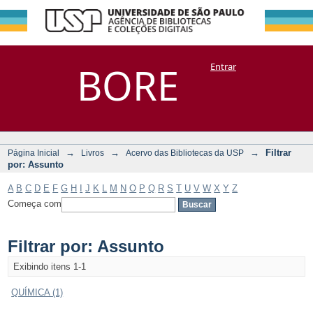
Filtrar por:
Repositório
BORE
Entrar
DSpace/Manakin + Corisco
Assunto
→
→
→
Filtrar
Página Inicial
Livros
Acervo das Bibliotecas da USP
por: Assunto
A
B
C
D
E
F
G
H
I
J
K
L
M
N
O
P
Q
R
S
T
U
V
W
X
Y
Z
Começa com
Filtrar por: Assunto
Exibindo itens 1-1
QUÍMICA (1)