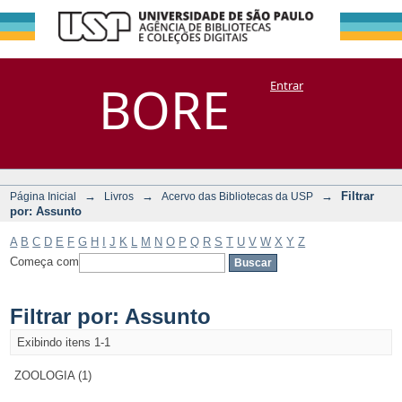
Filtrar por:
Repositório
BORE
Entrar
DSpace/Manakin + Corisco
Assunto
→
→
→
Filtrar
Página Inicial
Livros
Acervo das Bibliotecas da USP
por: Assunto
A
B
C
D
E
F
G
H
I
J
K
L
M
N
O
P
Q
R
S
T
U
V
W
X
Y
Z
Começa com
Filtrar por: Assunto
Exibindo itens 1-1
ZOOLOGIA (1)