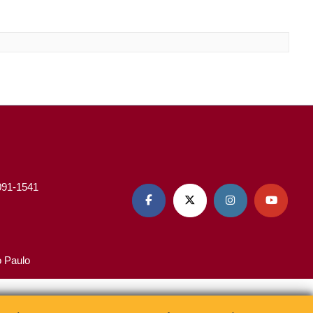
3091-1541




o Paulo