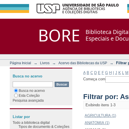
Filtrar por: Assunto
Repositório DSpace/Manakin + Corisco
BORE
Biblioteca Digit
Especiais e Doc
→
→
→
Filtrar
Página Inicial
Livros
Acervo das Bibliotecas da USP
A
B
C
D
E
F
G
H
I
J
K
L
M
Busca no acervo
Começa com
Busca no acervo
Filtrar por: A
Esta Coleção
Pesquisa avançada
Exibindo itens 1-3
AGRICULTURA (1)
Listar por
Todo a biblioteca digital
ANATOMIA (1)
Tipos de documento & Coleções