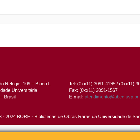
o Relógio, 109 – Bloco L
Tel: (0xx11) 3091-4195 / (0xx11) 
dade Universitária
Fax: (0xx11) 3091-1567
– Brasil
E-mail:
atendimento@abcd.usp.br
 - 2024 BORE - Bibliotecas de Obras Raras da Universidade de Sã