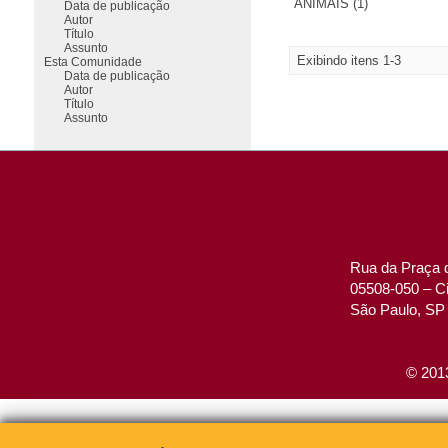
ANIMAIS (1)
Data de publicação
Autor
Título
Assunto
Exibindo itens 1-3
Esta Comunidade
Data de publicação
Autor
Título
Assunto
Rua da Praça d
05508-050 – Ci
São Paulo, SP 
© 2013