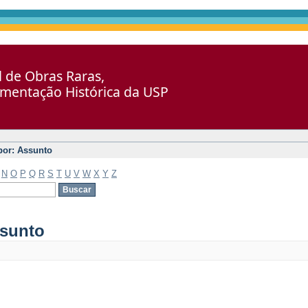
al de Obras Raras,
umentação Histórica da USP
 por: Assunto
N
O
P
Q
R
S
T
U
V
W
X
Y
Z
ssunto