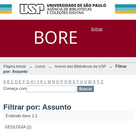
Filtrar por:
Repositório
BORE
Entrar
DSpace/Manakin + Corisco
Assunto
→
→
→
Filtrar
Página Inicial
Livros
Acervo das Bibliotecas da USP
por: Assunto
A
B
C
D
E
F
G
H
I
J
K
L
M
N
O
P
Q
R
S
T
U
V
W
X
Y
Z
Começa com
Filtrar por: Assunto
Exibindo itens 1-1
GEOLOGIA (1)