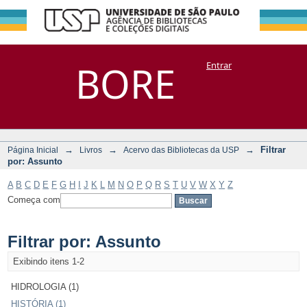
Filtrar por:
Repositório
BORE
Entrar
DSpace/Manakin + Corisco
Assunto
→
→
→
Filtrar
Página Inicial
Livros
Acervo das Bibliotecas da USP
por: Assunto
A
B
C
D
E
F
G
H
I
J
K
L
M
N
O
P
Q
R
S
T
U
V
W
X
Y
Z
Começa com
Filtrar por: Assunto
Exibindo itens 1-2
HIDROLOGIA (1)
HISTÓRIA (1)