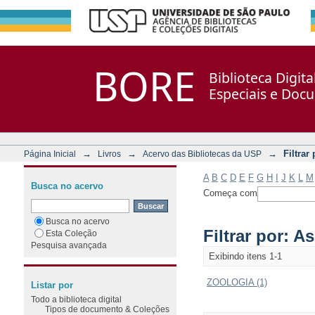
Filtrar por: Assunto
Repositório DSpace/Manakin + Corisco
BORE
Biblioteca Digit
Especiais e Doc
→
→
→
Filtrar
Página Inicial
Livros
Acervo das Bibliotecas da USP
A
B
C
D
E
F
G
H
I
J
K
L
M
Busca no acervo
Começa com
Busca no acervo
Filtrar por: A
Esta Coleção
Pesquisa avançada
Exibindo itens 1-1
ZOOLOGIA (1)
Listar por
Todo a biblioteca digital
Tipos de documento & Coleções