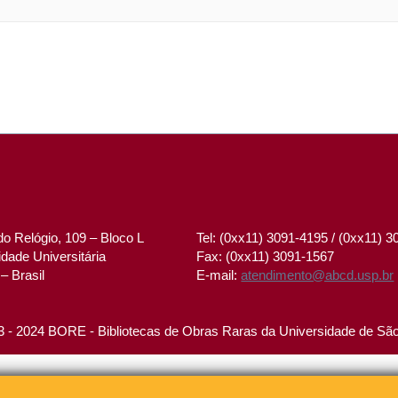
o Relógio, 109 – Bloco L
Tel: (0xx11) 3091-4195 / (0xx11) 
dade Universitária
Fax: (0xx11) 3091-1567
– Brasil
E-mail:
atendimento@abcd.usp.br
 - 2024 BORE - Bibliotecas de Obras Raras da Universidade de Sã