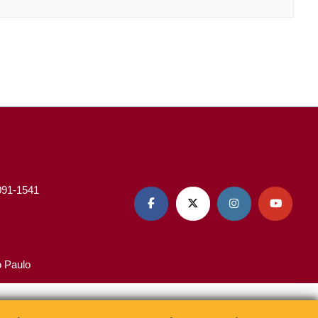
3091-1541




o Paulo