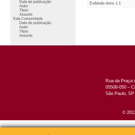
Data de publicação
Exibindo itens 1-1
Autor
Título
Assunto
Esta Comunidade
Data de publicação
Autor
Título
Assunto
Rua da Praça d
05508-050 – Ci
São Paulo, SP 
© 2013