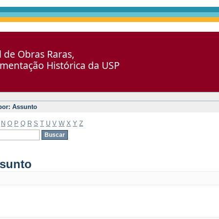
al de Obras Raras,
umentação Histórica da USP
 por: Assunto
N
O
P
Q
R
S
T
U
V
W
X
Y
Z
ssunto