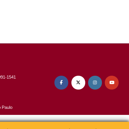
3091-1541




o Paulo