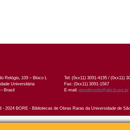
o Relógio, 109 – Bloco L
Tel: (0xx11) 3091-4195 / (0xx11) 
dade Universitária
Fax: (0xx11) 3091-1567
– Brasil
E-mail:
atendimento@abcd.usp.br
 - 2024 BORE - Bibliotecas de Obras Raras da Universidade de Sã