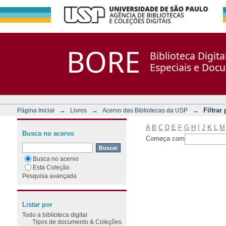
Filtrar por: Assunto
Repositório DSpace/Manakin + Corisco
BORE
Biblioteca Digit
Especiais e Doc
→
→
→
Filtrar
Página Inicial
Livros
Acervo das Bibliotecas da USP
A
B
C
D
E
F
G
H
I
J
K
L
M
Busca no acervo
Começa com
Busca no acervo
Esta Coleção
Pesquisa avançada
Listar por
Todo a biblioteca digital
Tipos de documento & Coleções