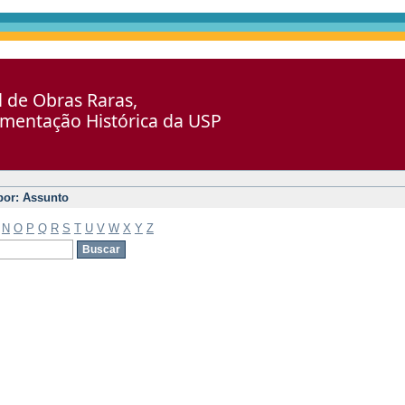
al de Obras Raras,
umentação Histórica da USP
 por: Assunto
N
O
P
Q
R
S
T
U
V
W
X
Y
Z