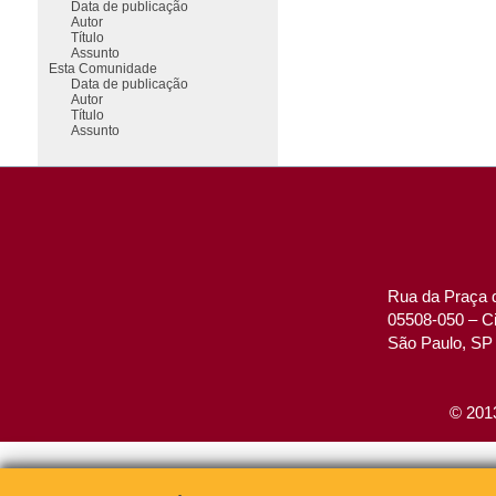
Data de publicação
Autor
Título
Assunto
Esta Comunidade
Data de publicação
Autor
Título
Assunto
Rua da Praça d
05508-050 – Ci
São Paulo, SP 
© 2013