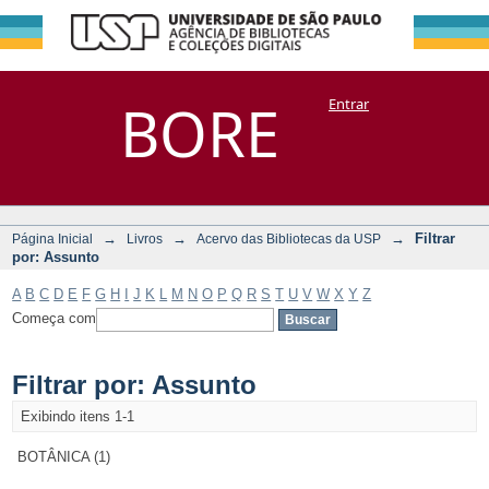
Filtrar por:
Repositório
BORE
Entrar
DSpace/Manakin + Corisco
Assunto
→
→
→
Filtrar
Página Inicial
Livros
Acervo das Bibliotecas da USP
por: Assunto
A
B
C
D
E
F
G
H
I
J
K
L
M
N
O
P
Q
R
S
T
U
V
W
X
Y
Z
Começa com
Filtrar por: Assunto
Exibindo itens 1-1
BOTÂNICA (1)