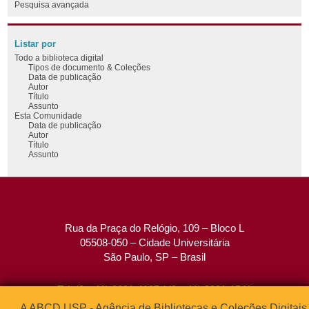
Pesquisa avançada
Listar por
Todo a biblioteca digital
Tipos de documento & Coleções
Data de publicação
Autor
Título
Assunto
Esta Comunidade
Data de publicação
Autor
Título
Assunto
Rua da Praça do Relógio, 109 – Bloco L
05508-050 – Cidade Universitária
São Paulo, SP – Brasil
Tel: (0xx11) 3091-4195 / (0xx11) 3091-1541
Fax: (0xx11) 3091-1567
A ABCD USP - Agência de Bibliotecas e Coleções Digitais