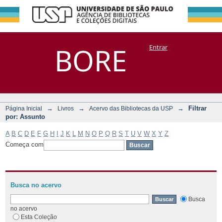
Filtrar por:
Repositório
BORE
Entrar
DSpace/Manakin + Corisco
Assunto
→
→
→
Filtrar
Página Inicial
Livros
Acervo das Bibliotecas da USP
por: Assunto
A
B
C
D
E
F
G
H
I
J
K
L
M
N
O
P
Q
R
S
T
U
V
W
X
Y
Z
Começa com
Busca no acervo
Busca
no acervo
Esta Coleção