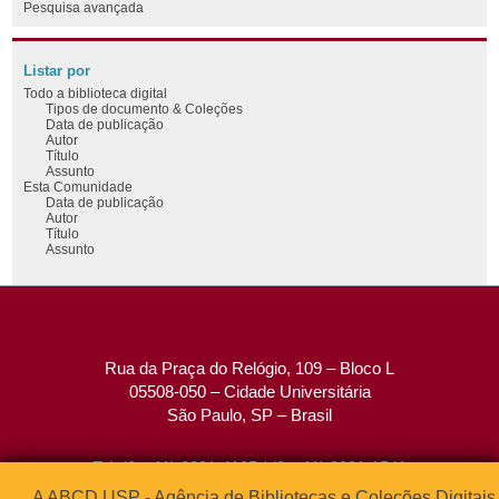
Pesquisa avançada
Listar por
Todo a biblioteca digital
Tipos de documento & Coleções
Data de publicação
Autor
Título
Assunto
Esta Comunidade
Data de publicação
Autor
Título
Assunto
Rua da Praça do Relógio, 109 – Bloco L
05508-050 – Cidade Universitária
São Paulo, SP – Brasil
Tel: (0xx11) 3091-4195 / (0xx11) 3091-1541
Fax: (0xx11) 3091-1567
A ABCD USP - Agência de Bibliotecas e Coleções Digitais