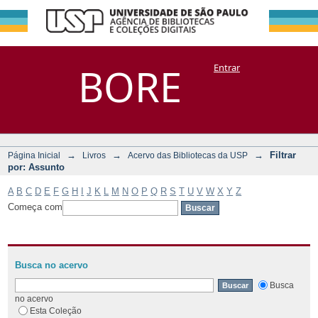
Filtrar por:
Repositório
BORE
Entrar
DSpace/Manakin + Corisco
Assunto
→
→
→
Filtrar
Página Inicial
Livros
Acervo das Bibliotecas da USP
por: Assunto
A
B
C
D
E
F
G
H
I
J
K
L
M
N
O
P
Q
R
S
T
U
V
W
X
Y
Z
Começa com
Busca no acervo
Busca
no acervo
Esta Coleção