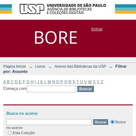
Filtrar por:
Repositório
BORE
Entrar
DSpace/Manakin + Corisco
Assunto
→
→
→
Filtrar
Página Inicial
Livros
Acervo das Bibliotecas da USP
por: Assunto
A
B
C
D
E
F
G
H
I
J
K
L
M
N
O
P
Q
R
S
T
U
V
W
X
Y
Z
Começa com
Busca no acervo
Busca
no acervo
Esta Coleção