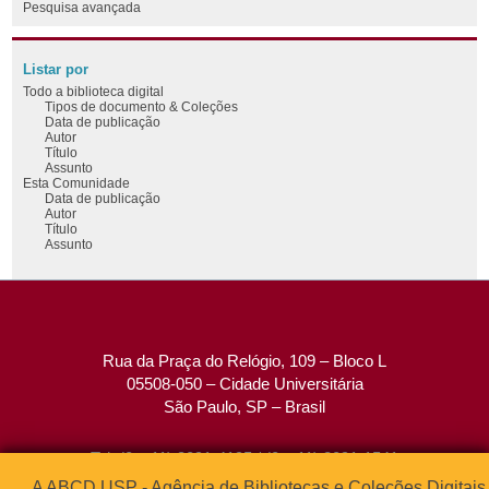
Pesquisa avançada
Listar por
Todo a biblioteca digital
Tipos de documento & Coleções
Data de publicação
Autor
Título
Assunto
Esta Comunidade
Data de publicação
Autor
Título
Assunto
Rua da Praça do Relógio, 109 – Bloco L
05508-050 – Cidade Universitária
São Paulo, SP – Brasil
Tel: (0xx11) 3091-4195 / (0xx11) 3091-1541
Fax: (0xx11) 3091-1567
A ABCD USP - Agência de Bibliotecas e Coleções Digitais