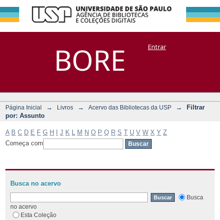
Filtrar por:
Repositório
BORE
Entrar
DSpace/Manakin + Corisco
Assunto
→
→
→
Filtrar
Página Inicial
Livros
Acervo das Bibliotecas da USP
por: Assunto
A
B
C
D
E
F
G
H
I
J
K
L
M
N
O
P
Q
R
S
T
U
V
W
X
Y
Z
Começa com
Busca no acervo
Busca
no acervo
Esta Coleção