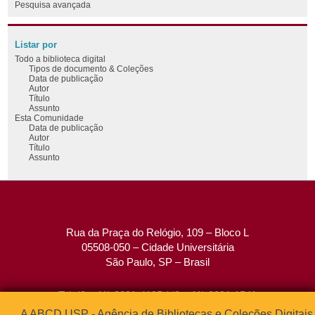
Pesquisa avançada
Listar por
Todo a biblioteca digital
Tipos de documento & Coleções
Data de publicação
Autor
Título
Assunto
Esta Comunidade
Data de publicação
Autor
Título
Assunto
Rua da Praça do Relógio, 109 – Bloco L
05508-050 – Cidade Universitária
São Paulo, SP – Brasil
Tel: (0xx11) 3091-4195 / (0xx11) 3091-1541
Fax: (0xx11) 3091-1567
A ABCD USP - Agência de Bibliotecas e Coleções Digitais