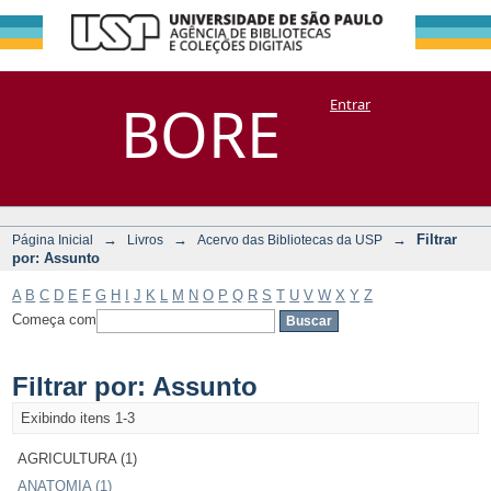
Filtrar por:
Repositório
BORE
Entrar
DSpace/Manakin + Corisco
Assunto
→
→
→
Filtrar
Página Inicial
Livros
Acervo das Bibliotecas da USP
por: Assunto
A
B
C
D
E
F
G
H
I
J
K
L
M
N
O
P
Q
R
S
T
U
V
W
X
Y
Z
Começa com
Filtrar por: Assunto
Exibindo itens 1-3
AGRICULTURA (1)
ANATOMIA (1)