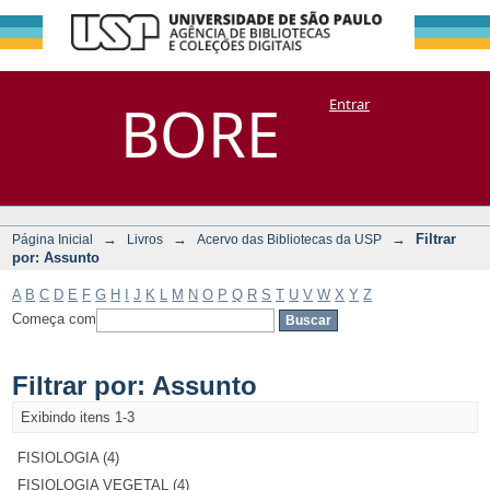
Filtrar por:
Repositório
BORE
Entrar
DSpace/Manakin + Corisco
Assunto
→
→
→
Filtrar
Página Inicial
Livros
Acervo das Bibliotecas da USP
por: Assunto
A
B
C
D
E
F
G
H
I
J
K
L
M
N
O
P
Q
R
S
T
U
V
W
X
Y
Z
Começa com
Filtrar por: Assunto
Exibindo itens 1-3
FISIOLOGIA (4)
FISIOLOGIA VEGETAL (4)