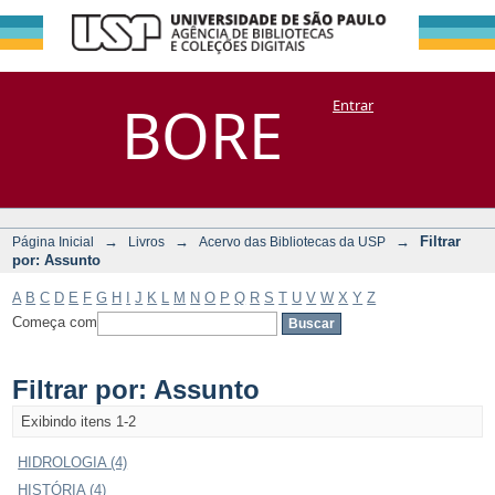
Filtrar por:
Repositório
BORE
Entrar
DSpace/Manakin + Corisco
Assunto
→
→
→
Filtrar
Página Inicial
Livros
Acervo das Bibliotecas da USP
por: Assunto
A
B
C
D
E
F
G
H
I
J
K
L
M
N
O
P
Q
R
S
T
U
V
W
X
Y
Z
Começa com
Filtrar por: Assunto
Exibindo itens 1-2
HIDROLOGIA (4)
HISTÓRIA (4)