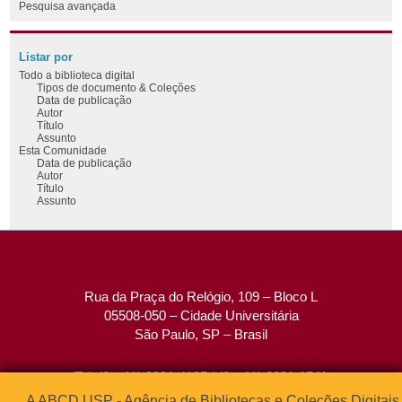
Pesquisa avançada
Listar por
Todo a biblioteca digital
Tipos de documento & Coleções
Data de publicação
Autor
Título
Assunto
Esta Comunidade
Data de publicação
Autor
Título
Assunto
Rua da Praça do Relógio, 109 – Bloco L
05508-050 – Cidade Universitária
São Paulo, SP – Brasil
Tel: (0xx11) 3091-4195 / (0xx11) 3091-1541
Fax: (0xx11) 3091-1567
A ABCD USP - Agência de Bibliotecas e Coleções Digitais