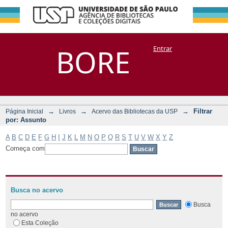
Filtrar por:
Repositório
BORE
Entrar
DSpace/Manakin + Corisco
Assunto
→
→
→
Filtrar
Página Inicial
Livros
Acervo das Bibliotecas da USP
por: Assunto
A
B
C
D
E
F
G
H
I
J
K
L
M
N
O
P
Q
R
S
T
U
V
W
X
Y
Z
Começa com
Busca no acervo
Busca
no acervo
Esta Coleção