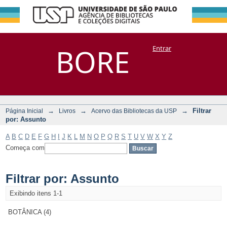
Filtrar por:
Repositório
BORE
Entrar
DSpace/Manakin + Corisco
Assunto
→
→
→
Filtrar
Página Inicial
Livros
Acervo das Bibliotecas da USP
por: Assunto
A
B
C
D
E
F
G
H
I
J
K
L
M
N
O
P
Q
R
S
T
U
V
W
X
Y
Z
Começa com
Filtrar por: Assunto
Exibindo itens 1-1
BOTÂNICA (4)