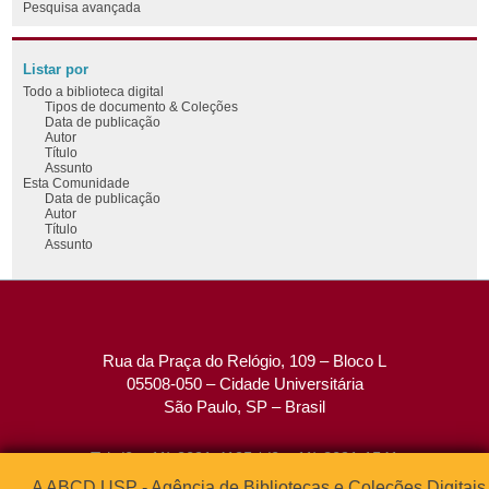
Pesquisa avançada
Listar por
Todo a biblioteca digital
Tipos de documento & Coleções
Data de publicação
Autor
Título
Assunto
Esta Comunidade
Data de publicação
Autor
Título
Assunto
Rua da Praça do Relógio, 109 – Bloco L
05508-050 – Cidade Universitária
São Paulo, SP – Brasil
Tel: (0xx11) 3091-4195 / (0xx11) 3091-1541
Fax: (0xx11) 3091-1567
A ABCD USP - Agência de Bibliotecas e Coleções Digitais