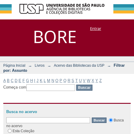
Filtrar por:
Repositório
BORE
Entrar
DSpace/Manakin + Corisco
Assunto
→
→
→
Filtrar
Página Inicial
Livros
Acervo das Bibliotecas da USP
por: Assunto
A
B
C
D
E
F
G
H
I
J
K
L
M
N
O
P
Q
R
S
T
U
V
W
X
Y
Z
Começa com
Busca no acervo
Busca
no acervo
Esta Coleção