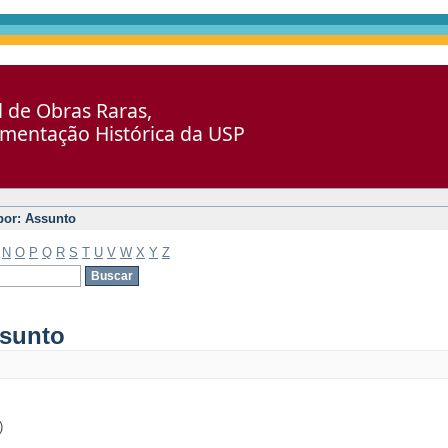
al de Obras Raras,
umentação Histórica da USP
 por: Assunto
N
O
P
Q
R
S
T
U
V
W
X
Y
Z
ssunto
)