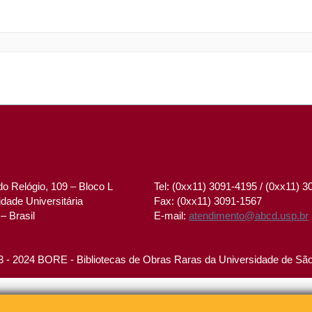
o Relógio, 109 – Bloco L
Tel: (0xx11) 3091-4195 / (0xx11) 
dade Universitária
Fax: (0xx11) 3091-1567
– Brasil
E-mail:
atendimento@abcd.usp.br
 - 2024 BORE - Bibliotecas de Obras Raras da Universidade de Sã