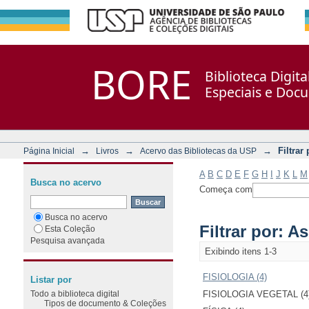
Filtrar por: Assunto
Repositório DSpace/Manakin + Corisco
BORE
Biblioteca Digit
Especiais e Doc
→
→
→
Filtrar
Página Inicial
Livros
Acervo das Bibliotecas da USP
A
B
C
D
E
F
G
H
I
J
K
L
M
Busca no acervo
Começa com
Busca no acervo
Filtrar por: A
Esta Coleção
Pesquisa avançada
Exibindo itens 1-3
FISIOLOGIA (4)
Listar por
Todo a biblioteca digital
FISIOLOGIA VEGETAL (4
Tipos de documento & Coleções