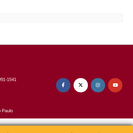
3091-1541




o Paulo