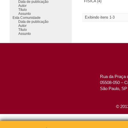
FÍSICA (4)
Data de publicação
Autor
Título
Assunto
Exibindo itens 1-3
Esta Comunidade
Data de publicação
Autor
Título
Assunto
Rua da Praça d
05508-050 – Ci
São Paulo, SP 
© 2013