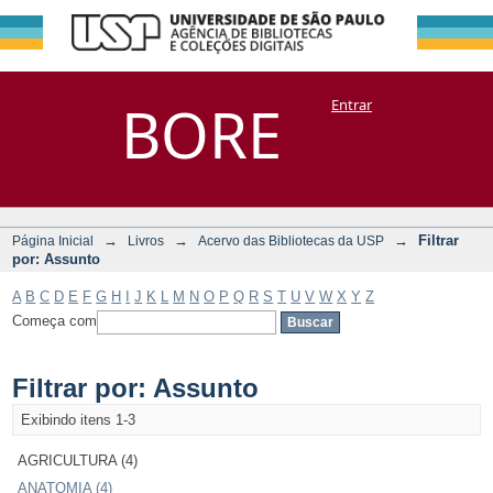
Filtrar por:
Repositório
BORE
Entrar
DSpace/Manakin + Corisco
Assunto
→
→
→
Filtrar
Página Inicial
Livros
Acervo das Bibliotecas da USP
por: Assunto
A
B
C
D
E
F
G
H
I
J
K
L
M
N
O
P
Q
R
S
T
U
V
W
X
Y
Z
Começa com
Filtrar por: Assunto
Exibindo itens 1-3
AGRICULTURA (4)
ANATOMIA (4)