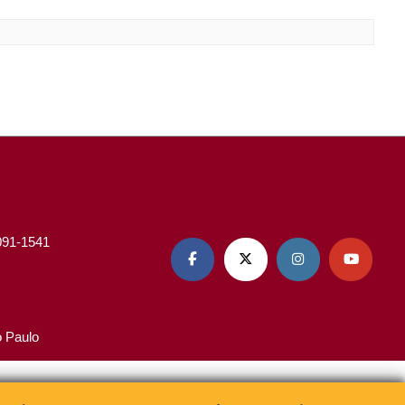
3091-1541




o Paulo