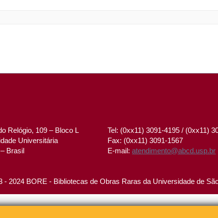
o Relógio, 109 – Bloco L
Tel: (0xx11) 3091-4195 / (0xx11) 
dade Universitária
Fax: (0xx11) 3091-1567
– Brasil
E-mail:
atendimento@abcd.usp.br
 - 2024 BORE - Bibliotecas de Obras Raras da Universidade de Sã