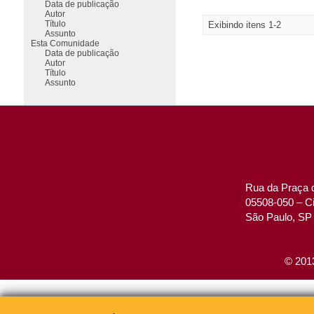
Data de publicação
Autor
Título
Exibindo itens 1-2
Assunto
Esta Comunidade
Data de publicação
Autor
Título
Assunto
Rua da Praça d
05508-050 – Ci
São Paulo, SP 
© 2013