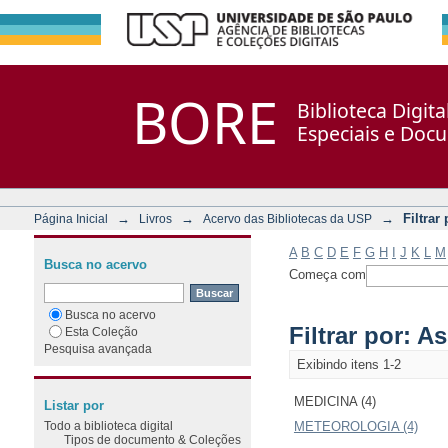
Filtrar por: Assunto
Repositório DSpace/Manakin + Corisco
BORE
Biblioteca Digit
Especiais e Doc
→
→
→
Filtrar
Página Inicial
Livros
Acervo das Bibliotecas da USP
A
B
C
D
E
F
G
H
I
J
K
L
M
Busca no acervo
Começa com
Busca no acervo
Filtrar por: A
Esta Coleção
Pesquisa avançada
Exibindo itens 1-2
MEDICINA (4)
Listar por
Todo a biblioteca digital
METEOROLOGIA (4)
Tipos de documento & Coleções