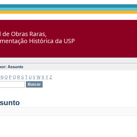
al de Obras Raras,
umentação Histórica da USP
 por: Assunto
N
O
P
Q
R
S
T
U
V
W
X
Y
Z
ssunto