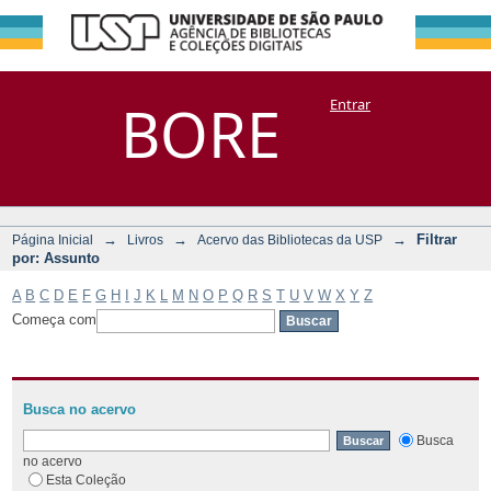
Filtrar por:
Repositório
BORE
Entrar
DSpace/Manakin + Corisco
Assunto
→
→
→
Filtrar
Página Inicial
Livros
Acervo das Bibliotecas da USP
por: Assunto
A
B
C
D
E
F
G
H
I
J
K
L
M
N
O
P
Q
R
S
T
U
V
W
X
Y
Z
Começa com
Busca no acervo
Busca
no acervo
Esta Coleção