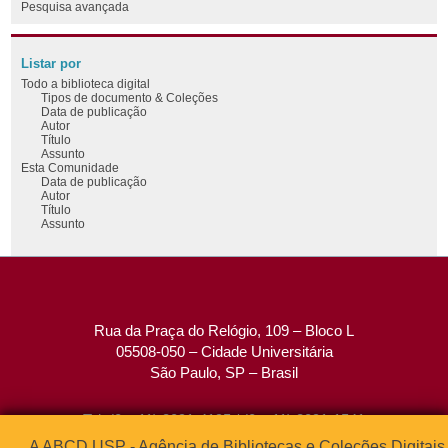
Pesquisa avançada
Listar por
Todo a biblioteca digital
Tipos de documento & Coleções
Data de publicação
Autor
Título
Assunto
Esta Comunidade
Data de publicação
Autor
Título
Assunto
Rua da Praça do Relógio, 109 – Bloco L
05508-050 – Cidade Universitária
São Paulo, SP – Brasil
Tel: (0xx11) 3091-4195 / (0xx11) 3091-1541
Fax: (0xx11) 3091-1567
A ABCD USP - Agência de Bibliotecas e Coleções Digitais