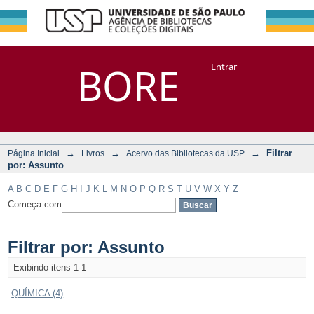
Filtrar por:
Repositório
BORE
Entrar
DSpace/Manakin + Corisco
Assunto
→
→
→
Filtrar
Página Inicial
Livros
Acervo das Bibliotecas da USP
por: Assunto
A
B
C
D
E
F
G
H
I
J
K
L
M
N
O
P
Q
R
S
T
U
V
W
X
Y
Z
Começa com
Filtrar por: Assunto
Exibindo itens 1-1
QUÍMICA (4)