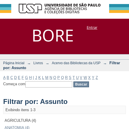
Filtrar por:
Repositório
BORE
Entrar
DSpace/Manakin + Corisco
Assunto
→
→
→
Filtrar
Página Inicial
Livros
Acervo das Bibliotecas da USP
por: Assunto
A
B
C
D
E
F
G
H
I
J
K
L
M
N
O
P
Q
R
S
T
U
V
W
X
Y
Z
Começa com
Filtrar por: Assunto
Exibindo itens 1-3
AGRICULTURA (4)
ANATOMIA (4)