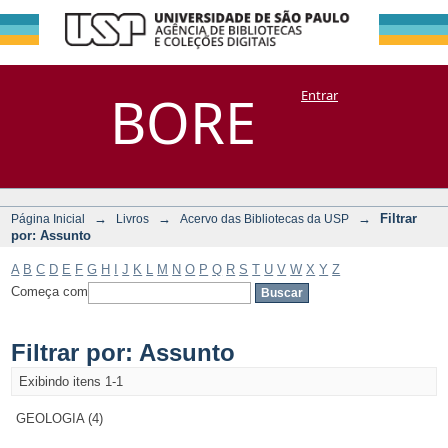
Filtrar por:
Repositório
BORE
Entrar
DSpace/Manakin + Corisco
Assunto
→
→
→
Filtrar
Página Inicial
Livros
Acervo das Bibliotecas da USP
por: Assunto
A
B
C
D
E
F
G
H
I
J
K
L
M
N
O
P
Q
R
S
T
U
V
W
X
Y
Z
Começa com
Filtrar por: Assunto
Exibindo itens 1-1
GEOLOGIA (4)